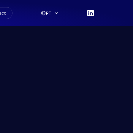
Select Language
sco
PT