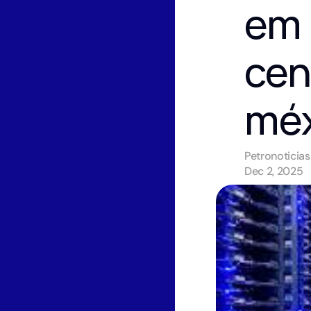
em 
cent
méx
Petronoticias
Dec 2, 2025