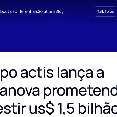
bout us
Differentials
Solutions
Blog
Talk to us
po actis lança a 
ranova prometend
stir us$ 1,5 bilhão