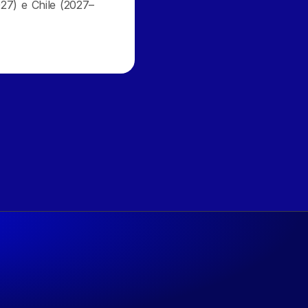
27) e Chile (2027–
 mercado de data centers e planeja site em Campinas ›