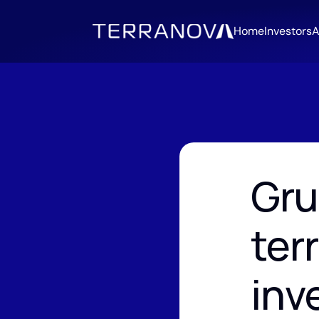
Home
Investors
A
Gru
ter
inve