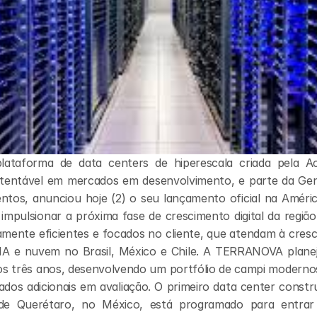
taforma de data centers de hiperescala criada pela Acti
stentável em mercados em desenvolvimento, e parte da Gene
ntos, anunciou hoje (2) o seu lançamento oficial na América
pulsionar a próxima fase de crescimento digital da região,
amente eficientes e focados no cliente, que atendam à cres
 IA e nuvem no Brasil, México e Chile. A TERRANOVA planeja
os três anos, desenvolvendo um portfólio de campi modernos 
dos adicionais em avaliação. O primeiro data center constr
 de Querétaro, no México, está programado para entrar