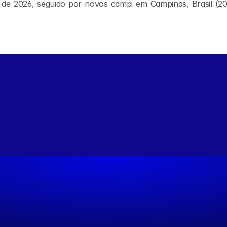
e de 2026, seguido por novos campi em Campinas, Brasil (20
ters hiperescaláveis para a América Latina
Terranova chega ao