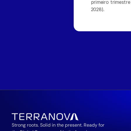
primeiro trimestr
2028).
‹ Actis lança TERRANOVA, nova plataforma de data cen
Strong roots. Solid in the present. Ready for 