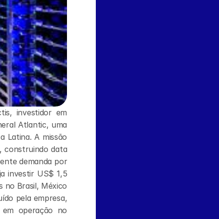
s, investidor em 
ral Atlantic, uma 
 Latina. A missão 
 construindo data 
cente demanda por 
 investir US$ 1,5 
no Brasil, México 
uído pela empresa, 
 em operação no 