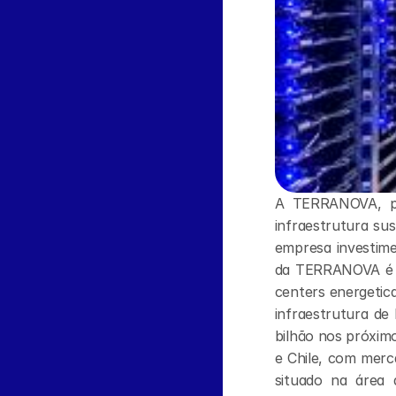
A TERRANOVA, pla
infraestrutura su
empresa investime
da TERRANOVA é im
centers energetic
infraestrutura de
bilhão nos próxim
e Chile, com merca
situado na área