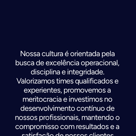
N
o
s
s
a
c
u
l
t
u
r
a
Nossa cultura é orientada pela 
busca de excelência operacional, 
disciplina e integridade. 
Valorizamos times qualificados e 
experientes, promovemos a 
meritocracia e investimos no 
desenvolvimento contínuo de 
nossos profissionais, mantendo o 
compromisso com resultados e a 
satisfação de nossos clientes.