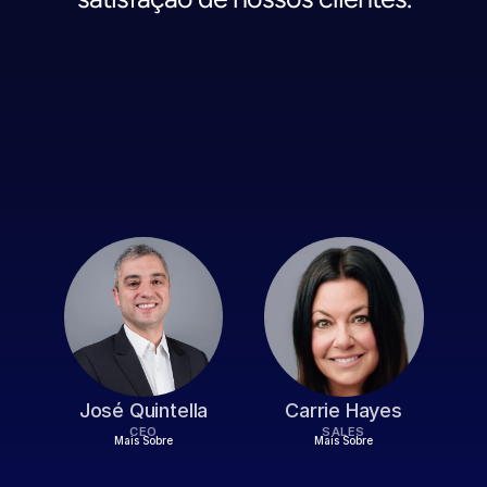
N
o
s
s
a
L
i
d
e
r
a
n
ç
a
José Quintella
Carrie Hayes
CEO
SALES
Mais Sobre
Mais Sobre