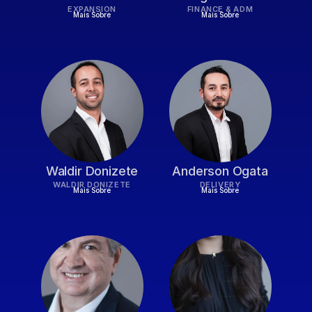
EXPANSION
FINANCE & ADM
Mais Sobre
Mais Sobre
Waldir Donizete
Anderson Ogata
WALDIR DONIZETE
DELIVERY
Mais Sobre
Mais Sobre