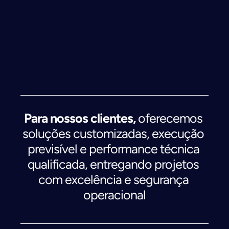
C
o
m
o
e
n
t
r
e
g
a
m
o
s
v
a
l
o
r
Para nossos clientes,
 oferecemos 
soluções customizadas, execução 
previsível e performance técnica 
qualificada, entregando projetos 
com excelência e segurança 
operacional