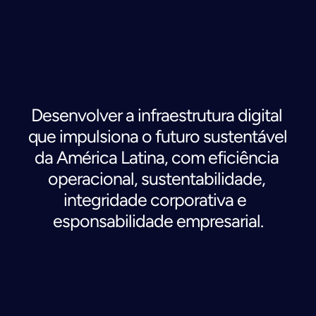
N
o
s
s
o
p
r
o
p
ó
s
i
t
o
Desenvolver a infraestrutura digital 
que impulsiona o futuro sustentável 
da América Latina, com eficiência 
operacional, sustentabilidade, 
integridade corporativa e  
esponsabilidade empresarial.