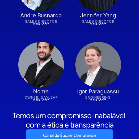
Andre Busnardo
Jennifer Yang
SALES DIRECTOR
SALES DIRECTOR
Mais Sobre
Mais Sobre
Nome
Igor Paraguassu
OWNER, BAYLEAF
ENGINEERING
Mais Sobre
Mais Sobre
Temos um compromisso inabalável 
com a ética e transparência
Canal de Ética e Compliance